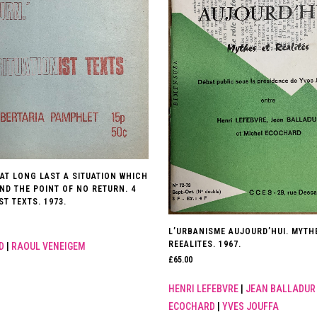
 AT LONG LAST A SITUATION WHICH
ND THE POINT OF NO RETURN. 4
ST TEXTS. 1973.
L’URBANISME AUJOURD’HUI. MYTH
REEALITES. 1967.
D
|
RAOUL VENEIGEM
£
65.00
HENRI LEFEBVRE
|
JEAN BALLADUR
ECOCHARD
|
YVES JOUFFA