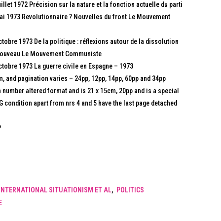
t 1972 Précision sur la nature et la fonction actuelle du parti
 1973 Revolutionnaire ? Nouvelles du front Le Mouvement
re 1973 De la politique : réflexions autour de la dissolution
 Nouveau Le Mouvement Communiste
obre 1973 La guerre civile en Espagne – 1973
cm, and pagination varies – 24pp, 12pp, 14pp, 60pp and 34pp
th number altered format and is 21 x 15cm, 20pp and is a special
VG condition apart from nrs 4 and 5 have the last page detached
P
INTERNATIONAL SITUATIONISM ET AL
,
POLITICS
E