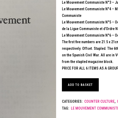
Le Mouvement Communiste N°3 – Juille
Le Mouvement Communiste N°4 – Mai
Communiste
Le Mouvement Communiste N°5 – Octob
de la Ligue Communiste et d’Ordre
Le Mouvement Communiste N°6 – Oct
The first five numbers are 21.5 x 21
respectively. Offset. Stapled. The 6
on the Spanish Civil War. All are in 
from the stapled magazine block.
PRICE FOR ALL 6 ITEMS AS A GROU
ADD TO BASKET
CATEGORIES:
COUNTER CULTURE
,
TAG:
LE MOUVEMENT COMMUNIST