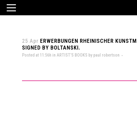
25 Apr
ERWERBUNGEN RHEINISCHER KUNSTMUS
SIGNED BY BOLTANSKI.
Posted at 11:56h
in
ARTIST’S BOOKS
by
paul robertson