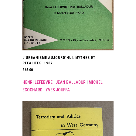
L’URBANISME AUJOURD’HUI. MYTHES ET
REEALITES. 1967.
£
65.00
HENRI LEFEBVRE
|
JEAN BALLADUR
|
MICHEL
ECOCHARD
|
YVES JOUFFA