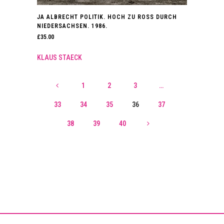
JA ALBRECHT POLITIK. HOCH ZU ROSS DURCH
NIEDERSACHSEN. 1986.
£
35.00
KLAUS STAECK
1
2
3
…
33
34
35
36
37
38
39
40