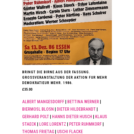
BRINGT DIE BIRNE AUS DER FASSUNG.
GROSSVERANSTALTUNG DER AKTION FUR MEHR
DEMOKRATIEUR MEHR. 1986.
£
35.00
ALBERT MANGESDORFF
|
BETTINA WERNER
|
BIERMOSL BLOSN
|
DIETER HILDEBRANDT
|
GERHARD POLT
|
HANNS DIETER HUSCH
|
KLAUS
STAECK
|
LORE LORENTZ
|
PETER RUHMKORF
|
THOMAS FRIETAG
|
USCHI FLACKE