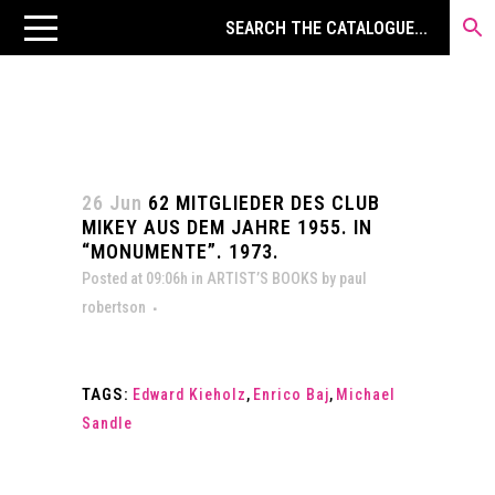
26 Jun
62 MITGLIEDER DES CLUB
MIKEY AUS DEM JAHRE 1955. IN
“MONUMENTE”. 1973.
Posted at 09:06h
in
ARTIST’S BOOKS
by
paul
robertson
TAGS:
Edward Kieholz
,
Enrico Baj
,
Michael
Sandle